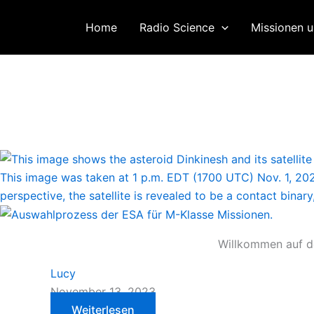
Zum
Inhalt
Home
Radio Science
Missionen u
springen
Rheinisches Institut für Umweltforschung
Abteilung Planetenforschung
Willkommen auf de
Lucy
November 13, 2023
Weiterlesen