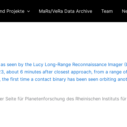
nd Projekte
MaRs/VeRa Data Archive
Team
N
r Seite für Planetenforschung des Rheinischen Instituts f